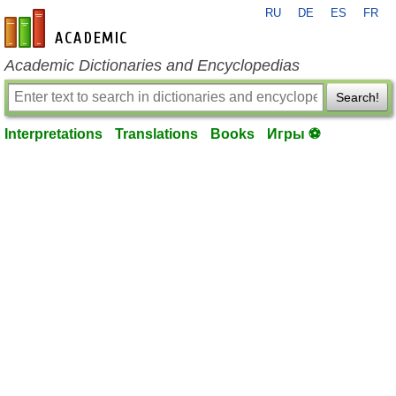
RU
DE
ES
FR
en-academic.com
Academic Dictionaries and Encyclopedias
Search!
Interpretations
Translations
Books
Игры ⚽