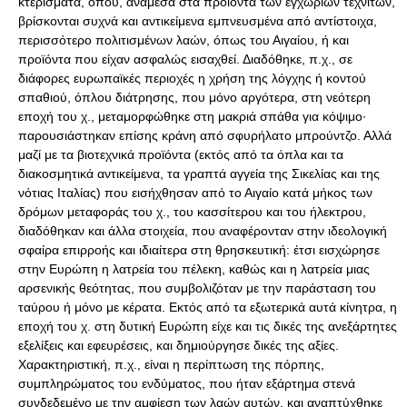
κτερίσματα, όπου, ανάμεσα στα προϊόντα των εγχώριων τεχνιτών,
βρίσκονται συχνά και αντικείμενα εμπνευσμένα από αντίστοιχα,
περισσότερο πολιτισμένων λαών, όπως του Αιγαίου, ή και
προϊόντα που είχαν ασφαλώς εισαχθεί. Διαδόθηκε, π.χ., σε
διάφορες ευρωπαϊκές περιοχές η χρήση της λόγχης ή κοντού
σπαθιού, όπλου διάτρησης, που μόνο αργότερα, στη νεότερη
εποχή του χ., μεταμορφώθηκε στη μακριά σπάθα για κόψιμο·
παρουσιάστηκαν επίσης κράνη από σφυρήλατο μπρούντζο. Αλλά
μαζί με τα βιοτεχνικά προϊόντα (εκτός από τα όπλα και τα
διακοσμητικά αντικείμενα, τα γραπτά αγγεία της Σικελίας και της
νότιας Ιταλίας) που εισήχθησαν από το Αιγαίο κατά μήκος των
δρόμων μεταφοράς του χ., του κασσίτερου και του ήλεκτρου,
διαδόθηκαν και άλλα στοιχεία, που αναφέρονταν στην ιδεολογική
σφαίρα επιρροής και ιδιαίτερα στη θρησκευτική: έτσι εισχώρησε
στην Ευρώπη η λατρεία του πέλεκη, καθώς και η λατρεία μιας
αρσενικής θεότητας, που συμβολιζόταν με την παράσταση του
ταύρου ή μόνο με κέρατα. Εκτός από τα εξωτερικά αυτά κίνητρα, η
εποχή του χ. στη δυτική Ευρώπη είχε και τις δικές της ανεξάρτητες
εξελίξεις και εφευρέσεις, και δημιούργησε δικές της αξίες.
Χαρακτηριστική, π.χ., είναι η περίπτωση της πόρπης,
συμπληρώματος του ενδύματος, που ήταν εξάρτημα στενά
συνδεδεμένο με την αμφίεση των λαών αυτών, και αναπτύχθηκε