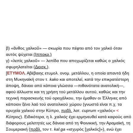
β) «ἄνθος χαλκοῦ» — σκωρία που πέφτει από τον χαλκό όταν
αυτός ψύχεται
(Ιπποκρ.)
γ) «λεπὶς χαλκοῦ» — λεπίδα που αποχωρίζεται καθώς ο χαλκός
σφυρηλατείται (
Διοσκ.
).
[
ΕΤΥΜΟΛ.
Αβέβαιης ετυμολ. ονομ. μετάλλου, η οποία απαντά ήδη
στη Μυκηναϊκή στον τ.
kako
και αποτελεί, κατά την επικρατέστερη
άποψη, δάνειο από κάποια γλώσσα —πιθανότατα ανατολική—,
αφού άλλωστε και τη χρήση τού μετάλλου αυτού, καθώς και την
τεχνική παρασκευής τού ορειχάλκου, την έμαθαν οι Έλληνες από
κάποιον ξένο λαό τού ανατολικού χώρου (γνωστά είναι π.χ. τα
ορυχεία χαλκού στην Κύπρο,
πρβλ.
λατ.
cuprum
«χαλκός»
<
Κύπρος
). Ειδικότερα, η λ.
χαλκός
έχει ερμηνευθεί κατά καιρούς από
διάφορους μελετητές ως δάνεια από τη Φοινικική, την Αραμαϊκή, τη
Σουμεριακή (
πρβλ.
τον τ.
kal
.
ga
«ισχυρός [χαλκός]»), ενώ έχει