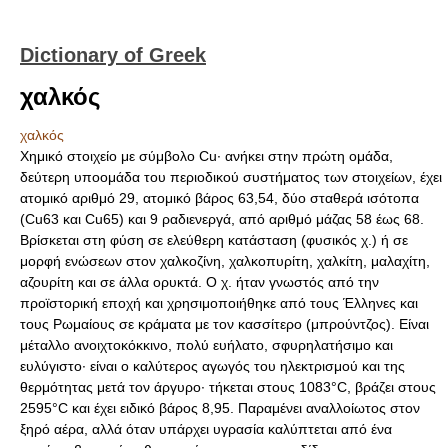
Dictionary of Greek
χαλκός
χαλκός
Χημικό στοιχείο με σύμβολο Cu· ανήκει στην πρώτη ομάδα,
δεύτερη υποομάδα του περιοδικού συστήματος των στοιχείων, έχει
ατομικό αριθμό 29, ατομικό βάρος 63,54, δύο σταθερά ισότοπα
(Cu63 και Cu65) και 9 ραδιενεργά, από αριθμό μάζας 58 έως 68.
Βρίσκεται στη φύση σε ελεύθερη κατάσταση (φυσικός χ.) ή σε
μορφή ενώσεων στον χαλκοζίνη, χαλκοπυρίτη, χαλκίτη, μαλαχίτη,
αζουρίτη και σε άλλα ορυκτά. Ο χ. ήταν γνωστός από την
προϊστορική εποχή και χρησιμοποιήθηκε από τους Έλληνες και
τους Ρωμαίους σε κράματα με τον κασσίτερο (μπρούντζος). Είναι
μέταλλο ανοιχτοκόκκινο, πολύ ευήλατο, σφυρηλατήσιμο και
ευλύγιστο· είναι ο καλύτερος αγωγός του ηλεκτρισμού και της
θερμότητας μετά τον άργυρο· τήκεται στους 1083°C, βράζει στους
2595°C και έχει ειδικό βάρος 8,95. Παραμένει αναλλοίωτος στον
ξηρό αέρα, αλλά όταν υπάρχει υγρασία καλύπτεται από ένα