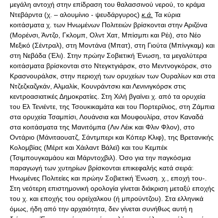
μεγάλη αντοχή στην επίδραση του θαλασσινού νερού, το κράμα
Ντεβάρντα (χ. – αλουμίνιο - ψευδάργυρος)
κ.ά.
Τα κύρια
κοιτάσματα χ. των Ηνωμένων Πολιτειών βρίσκονται στην Αριζόνα
(Μορένσι, Άντζο, Γκλομπ, Ολντ Χατ, Μπίσμπι και Ρέι), στο Νέο
Μεξικό (Σέντραλ), στη Μοντάνα (Μπατ), στη Γιούτα (Μπίνγκαμ) και
στη Νεβάδα (Έλι). Στην πρώην Σοβιετική Ένωση, τα μεγαλύτερα
κοιτάσματα βρίσκονται στο Ντεγκτγιάρσκ, στο Μεντνογκόρσκ, στο
Κρασνουράλσκ, στην περιοχή των ορυχείων των Ουραλίων και στα
Ντζεζκαζγκάν, Αλμαλίκ, Κουνράντσκι και Λενινιγκόρσκ στις
κεντροασιατικές Δημοκρατίες. Στη Χιλή βγαίνει χ. από τα ορυχεία
του Ελ Τενιέντε, της Τσουκικαμάτα και του Πορτερίλιος, στη Ζάμπια
στα ορυχεία Τσαμπίσι, Λουάνσια και Μουφουλίρα, στον Καναδά
στα κοιτάσματα της Μανιτόμπα (Λιν Λέικ και Φλιν Φλον), στο
Οντάριο (Μάνιταουατζ, Σάντμπερι και Κόπερ Κλιφ), της Βρετανικής
Κολομβίας (Μέριτ και Χάιλαντ Βάλεϊ) και του Κεμπέκ
(Τσιμπουγκαμάου και Μάρντοχβιλ). Όσο για την παγκόσμια
παραγωγή των χυτηρίων βρίσκονται επικεφαλής κατά σειρά:
Ηνωμένες Πολιτείες και πρώην Σοβιετική Ένωση. χ., εποχή του-.
Στη νεότερη επιστημονική ορολογία γίνεται διάκριση μεταξύ εποχής
του χ. και εποχής του ορείχαλκου (ή μπρούντζου). Στα ελληνικά
όμως, ήδη από την αρχαιότητα, δεν γίνεται συνήθως αυτή η