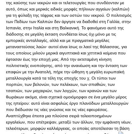
της καύσης των νεκρών και οι τελετουργίες που συνδέονταν με
αυτό, όπως και μερικές ειδικές μορφές πήλινων αγγείων (καλπών)
για τη φύλαξη της τέφρας και των οστών του νεκρού. Ο πολιτισμός
των Πεδίων των Καλπών δεν άργησε να διαδοθεί στη Γαλλία, στην
Ισπανία, στην Ιταλία και στη Βαλκανική. Το φαινόμενο αυτό της
διάδοσης σε μεγάλη έκταση συνδέεται ίσως όχι μόνο με τις
εμπορικές ανταλλαγές, αλλά και με πραγματικά μεγάλες
μεταναστεύσεις λαών· αυτοί είναι ίσως οι λαοί της θάλασσας, για
τους οποίους μιλούν μερικά αιγυπτιακά και χιττιτικά κείμενα που
έφτασαν έως την εποχή μας. Από την εκτεταμένη κίνηση
πολιτιστικής ενοποίησης, από την ανανέωση και την ένταση των
επαφών με την Ανατολή, πήρε την ώθηση η μεγάλη ευρωπαϊκή
μεταλλουργία κατά τα τέλη της εποχής του χ. Οι τύποι των
πορπών, των βελονών, των πελέκεων, των σπαθιών, των
τσαπιών, των μαχαιριών, των λογχών, των κρανών και των
θωράκων ακόμα, είναι σχετικά ομοιόμορφοι σε ένα μεγάλο μέρος
της ηπείρου: αυτό είναι ασφαλώς έργο πλανόδιων μεταλλουργών
που διέδωσαν τις νέες γνώσεις και τις νέες εφευρέσεις.
Αναπτύχθηκε έπειτα μια πλούσια σειρά τελειοποιημένων
εργαλείων, που επέτρεψαν, μεταξύ των άλλων, την εμφάνιση νέων,
τελειότερων, μορφών καλλιέργειας, οι οποίες αποτέλεσαν τη βάση