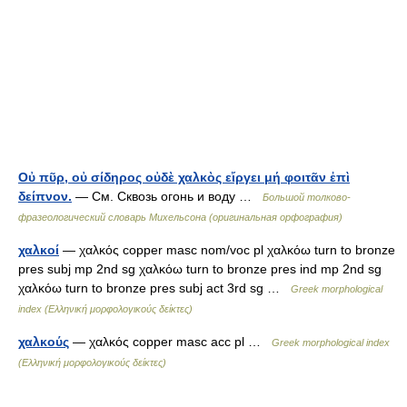
Οὐ πῦρ, οὐ σίδηρος οὐδὲ χαλκὸς εἴργει μή φοιτᾶν ἐπὶ
δείπνον.
— См. Сквозь огонь и воду …
Большой толково-
фразеологический словарь Михельсона (оригинальная орфография)
χαλκοί
— χαλκός copper masc nom/voc pl χαλκόω turn to bronze
pres subj mp 2nd sg χαλκόω turn to bronze pres ind mp 2nd sg
χαλκόω turn to bronze pres subj act 3rd sg …
Greek morphological
index (Ελληνική μορφολογικούς δείκτες)
χαλκούς
— χαλκός copper masc acc pl …
Greek morphological index
(Ελληνική μορφολογικούς δείκτες)