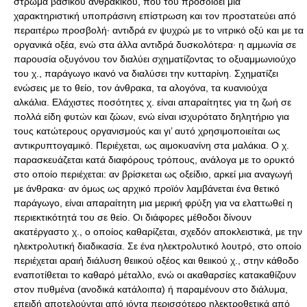
στρώμα βασικού ανθρακικού, που του προσδίδει μια
χαρακτηριστική υποπράσινη επίστρωση και τον προστατεύει από
περαιτέρω προσβολή· αντιδρά εν ψυχρώ με το νιτρικό οξύ και με τα
οργανικά οξέα, ενώ στα άλλα αντιδρά δυσκολότερα· η αμμωνία σε
παρουσία οξυγόνου τον διαλύει σχηματίζοντας το οξυαμμωνιούχο
του χ., παράγωγο ικανό να διαλύσει την κυτταρίνη. Σχηματίζει
ενώσεις με το θείο, τον άνθρακα, τα αλογόνα, τα κυανιούχα
αλκάλια. Ελάχιστες ποσότητες χ. είναι απαραίτητες για τη ζωή σε
πολλά είδη φυτών και ζώων, ενώ είναι ισχυρότατο δηλητήριο για
τους κατώτερους οργανισμούς και γι’ αυτό χρησιμοποιείται ως
αντικρυπτογαμικό. Περιέχεται, ως αιμοκυανίνη στα μαλάκια. Ο χ.
παρασκευάζεται κατά διαφόρους τρόπους, ανάλογα με το ορυκτό
στο οποίο περιέχεται: αν βρίσκεται ως οξείδιο, αρκεί μια αναγωγή
με άνθρακα· αν όμως ως αρχικό προϊόν λαμβάνεται ένα θετικό
παράγωγο, είναι απαραίτητη μια μερική φρύξη για να ελαττωθεί η
περιεκτικότητά του σε θείο. Οι διάφορες μέθοδοι δίνουν
ακατέργαστο χ., ο οποίος καθαρίζεται, σχεδόν αποκλειστικά, με την
ηλεκτρολυτική διαδικασία. Σε ένα ηλεκτρολυτικό λουτρό, στο οποίο
περιέχεται αραιή διάλυση θειικού οξέος και θειικού χ., στην κάθοδο
εναποτίθεται το καθαρό μέταλλο, ενώ οι ακαθαρσίες κατακαθίζουν
στον πυθμένα (ανοδικά κατάλοιπα) ή παραμένουν στο διάλυμα,
επειδή αποτελούνται από ιόντα περισσότερο ηλεκτροθετικά από