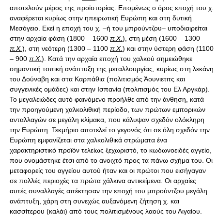
αποτελούν μέρος της προϊστορίας. Επομένως ο όρος εποχή του χ.
αναφέρεται κυρίως στην ηπειρωτική Ευρώπη και στη δυτική
Μεσόγειο. Εκεί η εποχή του χ. –ή του μπρούντζου– υποδιαιρείται
στην αρχαία φάση (1800 – 1600
π.Χ.
), στη μέση (1600 – 1300
π.Χ.
), στη νεότερη (1300 – 1100
π.Χ.
) και στην ύστερη φάση (1100
– 900
π.Χ.
). Κατά την αρχαία εποχή του χαλκού σημειώθηκε
σημαντική τοπική ανάπτυξη της μεταλλουργίας, κυρίως στη λεκάνη
του Δούναβη και στα Καρπάθια (πολιτισμός Άουνιετιτς και
συγγενικές ομάδες) και στην Ισπανία (πολιτισμός του Ελ Αργκάρ).
Το μεγαλειώδες αυτό φαινόμενο προήλθε από την άνθηση, κατά
την προηγούμενη χαλκολιθική περίοδο, των πρώτων εμπορικών
ανταλλαγών σε μεγάλη κλίμακα, που κάλυψαν σχεδόν ολόκληρη
την Ευρώπη. Τεκμήριο αποτελεί το γεγονός ότι σε όλη σχεδόν την
Ευρώπη εμφανίζεται στα χαλκολιθικά στρώματα ένα
χαρακτηριστικό προϊόν τελείως ξεχωριστό, το κωδωνοειδές αγγείο,
που ονομάστηκε έτσι από το ανοιχτό προς τα πάνω σχήμα του. Οι
μεταφορείς του αγγείου αυτού ήταν και οι πρώτοι που εισήγαγαν
σε πολλές περιοχές τα πρώτα χάλκινα αντικείμενα. Οι αρχαίες
αυτές συναλλαγές απέκτησαν την εποχή του μπρούντζου μεγάλη
ανάπτυξη, χάρη στη συνεχώς αυξανόμενη ζήτηση χ. και
κασσίτερου (καλάι) από τους πολιτισμένους λαούς του Αιγαίου.