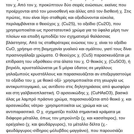
τον χ. Από τον χ. προκύπτουν δύο σειρές ενώσεων, εκείνες που
προέρχονται από τον μονοσθενή και άλλες από τον δισθενή χ. Στις
πρώτες, που είναι λίγο σταθερές και οξειδώνονται εύκολα,
περιλαμβάνεται ο θειούχος χ. (Cu2S), το οξείδιο (Cu2O), που
χρησιμοποιείται ως προστατευτικό χρώμα για τα ύφαλα μέρη των
πλοίων και επειδή εμποδίζει τον σχηματισμό θαλάσσιας
βλάστησης. Από τις σταθερότερες ενώσεις του χ. είναι το οξείδιο
CuO, χρήσιμο στη βιομηχανία γυαλιού και σμάλτου, γιατί τους δίνει
πρασινογάλαζα χρώματα. Ο θειούχος χ. (CuS) παρασκευάζεται με
επίδραση του υδρόθειου στα άλατα του χ. Ο θειικός χ. (CuSO3), ή
βιτριόλι, κρυσταλλώνεται με 5 μόρια ύδατος σε μεγάλους
γαλαζωπούς κρυστάλλους και παρασκευάζεται αν επεξεργαστούμε
το οξείδιο του χ. με θειικό οξύ· χρησιμοποιείται στη γεωργία ως
αντικρυπτογαμικό, ως αντίδοτο στις δηλητηριάσεις από φωσφόρο
και στη γαλβανοπλαστική. Ο αρσενικώδης χ. (CuHAsO3), βασικό
άλας με λαμπρό πράσινο χρώμα, παρασκευάζεται από θειικό χ. και
αρσενικώδες νάτριο· χρησιμοποιείται ως χρώμα και ως
αντιπαρασιτικό. Ο χ. σχηματίζει πολλά σημαντικά κράματα με
διάφορα μέταλλα, όπως τον μπρούντζο (χ. και κασσίτερος), τον
ορείχαλκο (χ. και ψευδάργυρος), το μέταλλο δέλτα (χ.-
ψευδάργυρος-σίδηρος-μόλυβδος-μαγγάνιο), που παρουσιάζει