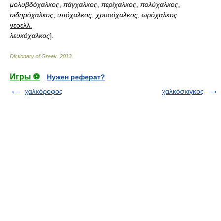
μολυβδόχαλκος
,
πάγχαλκος
,
περίχαλκος
,
πολύχαλκος
,
σιδηρόχαλκος
,
υπόχαλκος
,
χρυσόχαλκος
,
ωρόχαλκος
νεοελλ.
λευκόχαλκος
].
Dictionary of Greek
.
2013
.
Игры ⚽
Нужен реферат?
χαλκόροφος
χαλκόσκιγκος