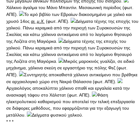
των μεγάλων εθνικών πολιτισμών της εποχής του σιδήρου.
Χάλκινο άγαλμα του Μάνο Μπαντίνι. Μεσαιωνική περίοδος (φωτ.
ΑΠΕ).
Το ιερό βιβλίο των Εβραίων διακοσμημένο με χαλκό και
χρυσό 14ος
αι.
μ.Χ.
(φωτ. ΑΠΕ).
Δείγματα τέχνης της εποχής του
χαλκού. Πάνω κεραμικά από την περιοχή των Συρακουσών της
Σικελίας και κάτω χάλκινα αντικείμενα από το λεγόμενο θησαυρό
της Λοζέτα στη Μαγιόρκα.
Δείγματα τέχνης της εποχής του
χαλκού. Πάνω κεραμικά από την περιοχή των Συρακουσών της
Σικελίας και κάτω χάλκινα αντικείμενα από το λεγόμενο θησαυρό
της Λοζέτα στη Μαγιόρκα.
Μικρός μαροκινός γυαλίζει, σε ειδικό
μηχάνημα, χάλκινα σκεύη σε εργαστήριο της πόλης Φεζ (φωτ.
ΑΠΕ).
Συντηρητής αποκαθιστά χάλκινο αντικείμενο που βρέθηκε
σε αρχαιολογικό χώρο στη Νεκρά Θάλασσα (φωτ. ΑΠΕ).
Αρχαιολόγος αποκαλύπτει χάλκινο σπαθί και εργαλεία κατά την
ανασκαφή τάφου στο Χάλστατ (φωτ. ΑΠΕ).
Φάση
ηλεκτρολυτικού καθαρισμού που αποτελεί την τελική επεξεργασία
σε διάφορες μεθόδους, που εφαρμόζονται για την εξαγωγή του
μετάλλου.
Δείγματα φυσικού χαλκού.
* * *