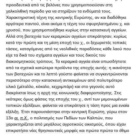
προοδευτικά από τις βελόνες που χρησιμοποιούσαν στη
χαλκολιθική περίοδο για να στηρίζουν τα ενδύματά τους.
Χαρακτηριστική τέχνη της κεντρικής Ευρώπης, αν και διαδόθηκε
αργότερα παντού, είναι ακόμα η τέχνη του σφυρηλατημένου χ. και
χρυσού, που χρησιμοποιήθηκε κυρίως στην κατασκευή αγγείων.
Αλλά στη βιοτεχνία των κεραμικών αγγείων επικράτησαν, κυρίως
κατά την πρώτη και τη μέση εποχή του χ., οι ξεχωριστές τοπικές
τάσεις, καταγόμενες από τις νεολιθικές παραδόσεις κάθε λαού που
είχε τα δικά του σχήματα αγγείων και τους δικούς του
διακοσμητικούς τρόπους. Τα κεραμικά αγγεία είναι οπωσδήποτε
από τα σχετικά κατώτερα προϊόντα της εποχής αυτής: η ικανότητα
των βιοτεχνών και το λεπτό γούστο φαίνεται να συγκεντρώνονται
περισσότερο στην κατασκευή αντικειμένων από πολυτιμότερο
υλικό (μέταλλο, κόκαλο, κεχριμπάρι) και στο γεγονός αυτό
διακρίνεται ίσως η αρχή της κοινωνικής διαφοροποίησης. Στις
νεότερες όμως φάσεις της εποχής του χ., αντί των μεμονωμένων
τοπικών εξελίξεων, φαίνεται να επικράτησε η τάση προς μια ενιαία
εξέλιξη. Έτσι παρουσιάστηκε στην κεντρική Ευρώπη, γύρω στον
13o
αι.
π.Χ.
, ο πολιτισμός των Πεδίων των Καλπών, που
χαρακτηρίζεται από μεγάλους αγροτικούς οικισμούς, όπου είχαν
επικρατήσει νέες θρησκευτικές μορφές και πρώτα πρώτα το έθιμο