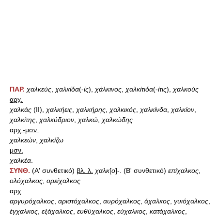
ΠΑΡ.
χαλκεύς
,
χαλκίδα
(-
ίς
),
χάλκινος
,
χαλκίτιδα
(-
ίτις
),
χαλκούς
αρχ.
χαλκάς
(ΙΙ),
χαλκήεις
,
χαλκήρης
,
χαλκικός
,
χαλκίνδα
,
χαλκίον
,
χαλκίτης
,
χαλκύδριον
,
χαλκώ
,
χαλκώδης
αρχ.-μσν.
χαλκεών
,
χαλκίζω
μσν.
χαλκέα
.
ΣΥΝΘ.
(Α' συνθετικό)
βλ. λ.
χαλκ
[
ο
]-. (Β' συνθετικό)
επίχαλκος
,
ολόχαλκος
,
ορείχαλκος
αρχ.
αργυρόχαλκος
,
αριστόχαλκος
,
αυρόχαλκος
,
άχαλκος
,
γυιόχαλκος
,
έγχαλκος
,
εξάχαλκος
,
ευθύχαλκος
,
εύχαλκος
,
κατάχαλκος
,