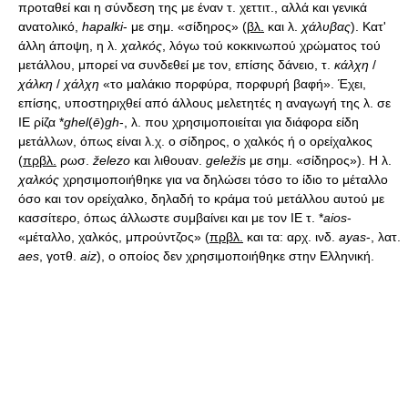
προταθεί και η σύνδεση της με έναν τ. χεττιτ., αλλά και γενικά
ανατολικό,
hapalki
- με σημ. «σίδηρος» (
βλ.
και λ.
χάλυβας
). Κατ'
άλλη άποψη, η λ.
χαλκός
, λόγω τού κοκκινωπού χρώματος τού
μετάλλου, μπορεί να συνδεθεί με τον, επίσης δάνειο, τ.
κάλχη
/
χάλκη
/
χάλχη
«το μαλάκιο πορφύρα, πορφυρή βαφή». Έχει,
επίσης, υποστηριχθεί από άλλους μελετητές η αναγωγή της λ. σε
ΙΕ ρίζα *
ghel
(
ē
)
gh
-, λ. που χρησιμοποιείται για διάφορα είδη
μετάλλων, όπως είναι λ.χ. ο σίδηρος, ο χαλκός ή ο ορείχαλκος
(
πρβλ.
ρωσ.
železo
και λιθουαν.
geležis
με σημ. «σίδηρος»). Η λ.
χαλκός
χρησιμοποιήθηκε για να δηλώσει τόσο το ίδιο το μέταλλο
όσο και τον ορείχαλκο, δηλαδή το κράμα τού μετάλλου αυτού με
κασσίτερο, όπως άλλωστε συμβαίνει και με τον ΙΕ τ. *
aios
-
«μέταλλο, χαλκός, μπρούντζος» (
πρβλ.
και τα: αρχ. ινδ.
ayas
-, λατ.
aes
, γοτθ.
aiz
), ο οποίος δεν χρησιμοποιήθηκε στην Ελληνική.