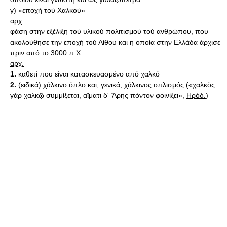
γ) «εποχή τού Χαλκού»
αρχ.
φάση στην εξέλιξη τού υλικού πολιτισμού τού ανθρώπου, που
ακολούθησε την εποχή τού Λίθου και η οποία στην Ελλάδα άρχισε
πριν από το 3000 π.Χ.
αρχ.
1.
καθετί που είναι κατασκευασμένο από χαλκό
2.
(ειδικά) χάλκινο όπλο και, γενικά, χάλκινος οπλισμός («χαλκὸς
γὰρ χαλκῷ συμμίξεται, αἵματι δ' Ἄρης πόντον φοινίξει»,
Ηρόδ.
)