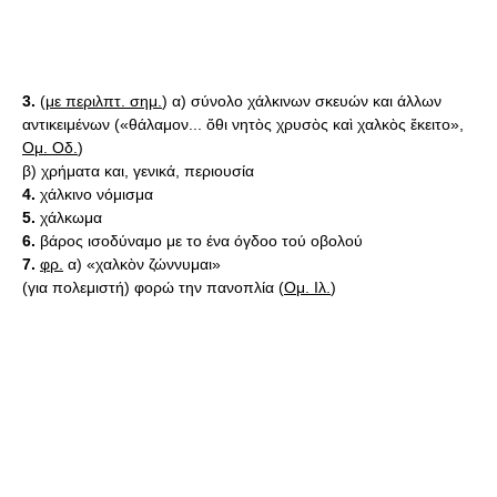
3.
(
με περιλπτ. σημ.
) α) σύνολο χάλκινων σκευών και άλλων
αντικειμένων («θάλαμον... ὅθι νητὸς χρυσὸς καὶ χαλκὸς ἔκειτο»,
Ομ. Οδ.
)
β) χρήματα και, γενικά, περιουσία
4.
χάλκινο νόμισμα
5.
χάλκωμα
6.
βάρος ισοδύναμο με το ένα όγδοο τού οβολού
7.
φρ.
α) «χαλκὸν ζώννυμαι»
(για πολεμιστή) φορώ την πανοπλία (
Ομ. Ιλ.
)