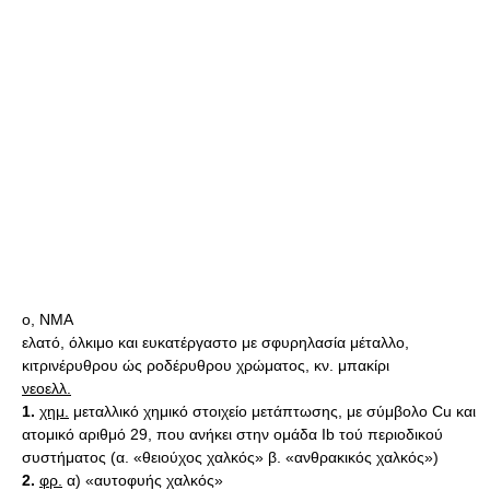
ο, ΝΜΑ
ελατό, όλκιμο και ευκατέργαστο με σφυρηλασία μέταλλο,
κιτρινέρυθρου ώς ροδέρυθρου χρώματος, κν. μπακίρι
νεοελλ.
1.
χημ.
μεταλλικό χημικό στοιχείο μετάπτωσης, με σύμβολο Cu και
ατομικό αριθμό 29, που ανήκει στην ομάδα Ib τού περιοδικού
συστήματος (α. «θειούχος χαλκός» β. «ανθρακικός χαλκός»)
2.
φρ.
α) «αυτοφυής χαλκός»