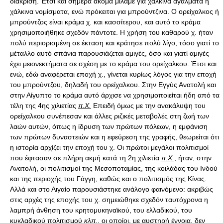
διάκριση. Έτσι και σήμερα ακόμα μιλάμε για χάλκινα αγάλματα ή
χάλκινα νομίσματα, ενώ πρόκειται για μπρούντζινα. Ο ορείχαλκος ή
μπρούντζος είναι κράμα χ. και κασσίτερου, και αυτό το κράμα
χρησιμοποιήθηκε σχεδόν πάντοτε. Η χρήση του καθαρού χ. ήταν
πολύ περιορισμένη σε έκταση και κράτησε πολύ λίγο, τόσο γιατί το
μέταλλο αυτό σπάνια παρουσιάζεται αμιγές, όσο και γιατί αμιγές
έχει μειονεκτήματα σε σχέση με το κράμα του ορείχαλκου. Έτσι και
ενώ, εδώ αναφέρεται εποχή χ., γίνεται κυρίως λόγος για την εποχή
του μπρούντζου, δηλαδή του ορείχαλκου. Στην Εγγύς Ανατολή και
στην Αίγυπτο το κράμα αυτό άρχισε να χρησιμοποιείται ήδη από τα
τέλη της 4ης χιλιετίας
π.Χ.
Επειδή όμως με την ανακάλυψη του
ορείχαλκου συνέπεσαν και άλλες ριζικές μεταβολές στη ζωή των
λαών αυτών, όπως η ίδρυση των πρώτων πόλεων, η εμφάνιση
των πρώτων δυναστειών και η εφεύρεση της γραφής, θεωρείται ότι
η ιστορία αρχίζει την εποχή του χ. Οι πρώτοι μεγάλοι πολιτισμοί
που έφτασαν σε πλήρη ακμή κατά τη 2η χιλιετία
π.Χ.
, ήταν, στην
Ανατολή, οι πολιτισμοί της Μεσοποταμίας, της κοιλάδας του Ινδού
και της περιοχής του Γάγγη, καθώς και ο πολιτισμός της Κίνας.
Αλλά και στο Αιγαίο παρουσιάστηκε ανάλογο φαινόμενο: ακριβώς
στις αρχές της εποχής του χ. σημειώθηκε σχεδόν ταυτόχρονα η
λαμπρή άνθηση του κρητομυκηναϊκού, του ελλαδικού, του
κυκλαδικού πολιτισμού
κλπ.
, οι οποίοι, με αυστηρή έννοια, δεν