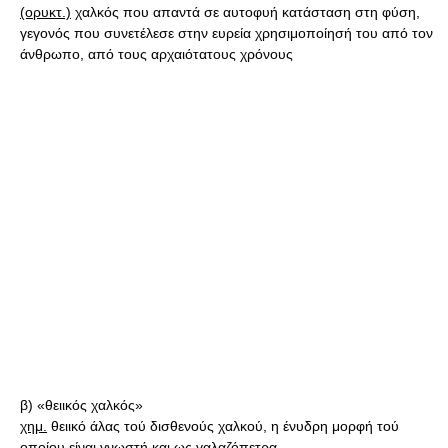
(ορυκτ.)
χαλκός που απαντά σε αυτοφυή κατάσταση στη φύση,
γεγονός που συνετέλεσε στην ευρεία χρησιμοποίησή του από τον
άνθρωπο, από τους αρχαιότατους χρόνους
β) «θειικός χαλκός»
χημ.
θειικό άλας τού δισθενούς χαλκού, η ένυδρη μορφή τού
οποίου είναι γνωστή και ως γαλαζόπετρα