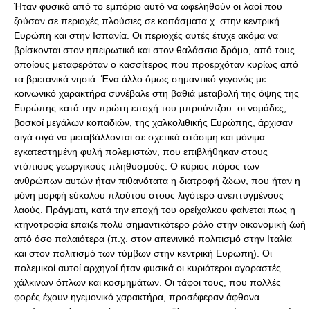
Ήταν φυσικό από το εμπόριο αυτό να ωφεληθούν οι λαοί που
ζούσαν σε περιοχές πλούσιες σε κοιτάσματα χ. στην κεντρική
Ευρώπη και στην Ισπανία. Οι περιοχές αυτές έτυχε ακόμα να
βρίσκονται στον ηπειρωτικό και στον θαλάσσιο δρόμο, από τους
οποίους μεταφερόταν ο κασσίτερος που προερχόταν κυρίως από
τα βρετανικά νησιά. Ένα άλλο όμως σημαντικό γεγονός με
κοινωνικό χαρακτήρα συνέβαλε στη βαθιά μεταβολή της όψης της
Ευρώπης κατά την πρώτη εποχή του μπρούντζου: οι νομάδες,
βοσκοί μεγάλων κοπαδιών, της χαλκολιθικής Ευρώπης, άρχισαν
σιγά σιγά να μεταβάλλονται σε σχετικά στάσιμη και μόνιμα
εγκατεστημένη φυλή πολεμιστών, που επιβλήθηκαν στους
ντόπιους γεωργικούς πληθυσμούς. Ο κύριος πόρος των
ανθρώπων αυτών ήταν πιθανότατα η διατροφή ζώων, που ήταν η
μόνη μορφή εύκολου πλούτου στους λιγότερο ανεπτυγμένους
λαούς. Πράγματι, κατά την εποχή του ορείχαλκου φαίνεται πως η
κτηνοτροφία έπαιζε πολύ σημαντικότερο ρόλο στην οικονομική ζωή
από όσο παλαιότερα (π.χ. στον απενινικό πολιτισμό στην Ιταλία
και στον πολιτισμό των τύμβων στην κεντρική Ευρώπη). Οι
πολεμικοί αυτοί αρχηγοί ήταν φυσικά οι κυριότεροι αγοραστές
χάλκινων όπλων και κοσμημάτων. Οι τάφοι τους, που πολλές
φορές έχουν ηγεμονικό χαρακτήρα, προσέφεραν άφθονα